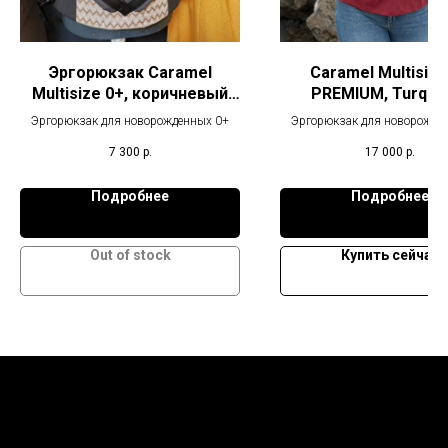
Эргорюкзак Caramel
Caramel Multisize
Multisize 0+, коричневый
PREMIUM, Turquo
зигзаг
Эргорюкзак для новорожденных 0+
Эргорюкзак для новорожде
7 300
р.
17 000
р.
Подробнее
Подробнее
Out of stock
Купить сейчас
CaramelSling - слинги, эргорюкзаки, аксессуары