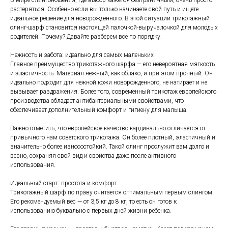
В мире слингоношения, где выбор кажется безграничным, очень просто
растеряться. Особенно если вы только начинаете свой путь и ищете
идеальное решение для новорожденного. В этой ситуации трикотажный
слинг-шарф становится настоящей палочкой-выручалочкой для молодых
родителей. Почему? Давайте разберем все по порядку.
Нежность и забота: идеально для самых маленьких
Главное преимущество трикотажного шарфа — его невероятная мягкость
и эластичность. Материал нежный, как облако, и при этом прочный. Он
идеально подходит для нежной кожи новорожденного, не натирает и не
вызывает раздражения. Более того, современный трикотаж европейского
производства обладает антибактериальными свойствами, что
обеспечивает дополнительный комфорт и гигиену для малыша.
Важно отметить, что европейское качество кардинально отличается от
привычного нам советского трикотажа. Он более плотный, эластичный и
значительно более износостойкий. Такой слинг прослужит вам долго и
верно, сохраняя свой вид и свойства даже после активного
использования.
Идеальный старт: простота и комфорт
Трикотажный шарф по праву считается оптимальным первым слингом.
Его рекомендуемый вес — от 3,5 кг до 8 кг, то есть он готов к
использованию буквально с первых дней жизни ребенка.