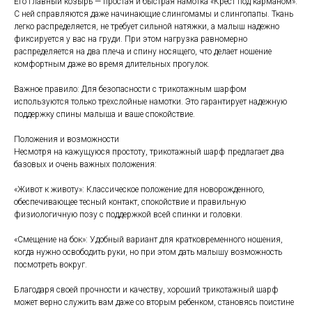
Его главный козырь — простая и быстрая намотка «Крест под карманом».
С ней справляются даже начинающие слингомамы и слингопапы. Ткань
легко распределяется, не требует сильной натяжки, а малыш надежно
фиксируется у вас на груди. При этом нагрузка равномерно
распределяется на два плеча и спину носящего, что делает ношение
комфортным даже во время длительных прогулок.
Важное правило: Для безопасности с трикотажным шарфом
используются только трехслойные намотки. Это гарантирует надежную
поддержку спины малыша и ваше спокойствие.
Положения и возможности
Несмотря на кажущуюся простоту, трикотажный шарф предлагает два
базовых и очень важных положения:
«Живот к животу»: Классическое положение для новорожденного,
обеспечивающее тесный контакт, спокойствие и правильную
физиологичную позу с поддержкой всей спинки и головки.
«Смещение на бок»: Удобный вариант для кратковременного ношения,
когда нужно освободить руки, но при этом дать малышу возможность
посмотреть вокруг.
Благодаря своей прочности и качеству, хороший трикотажный шарф
может верно служить вам даже со вторым ребенком, становясь поистине