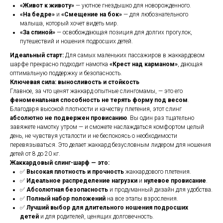
«Живот к животу»
— уютное гнездышко для новорожденного.
«На бедре»
и
«Смещение на бок»
— для любознательного
малыша, который хочет видеть мир.
«За спиной»
— освобождающая позиция для долгих прогулок,
путешествий и ношения подросших детей.
Идеальный старт:
Для самых маленьких пассажиров в жаккардовом
шарфе прекрасно подходит намотка
«Крест над карманом»
, дающая
оптимальную поддержку и безопасность.
Ключевая сила: выносливость и стойкость
Главное, за что ценят жаккард опытные слингомамы, — это его
феноменальная способность не терять форму под весом
.
Благодаря высокой плотности и качеству плетения, этот слинг
абсолютно не подвержен провисанию
. Вы один раз тщательно
завяжете намотку утром — и сможете наслаждаться комфортом целый
день, не чувствуя усталости и не беспокоясь о необходимости
перевязываться. Это делает жаккард безусловным лидером для ношения
детей от 8 до 20 кг.
Жаккардовый слинг-шарф — это:
✅
Высокая плотность и прочность
жаккардового плетения.
✅
Идеальное распределение нагрузки
и
нулевое провисание
.
✅
Абсолютная безопасность
и продуманный дизайн для удобства.
✅
Полный набор положений
на все этапы взросления.
✅
Лучший выбор для длительного ношения подросших
детей
и для родителей, ценящих долговечность.