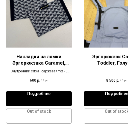
Накладки на лямки
Эргорюкзак Cara
Эргорюкзака Caramel,
Toddler, Голубо
черные треугольники
Внутренний слой - саржевая ткань
100% хлопок, внешний - 100% хлопок.
600
р.
8 500
р.
/
2 pc
/
1 pc
Подробнее
Подробнее
Out of stock
Out of stock