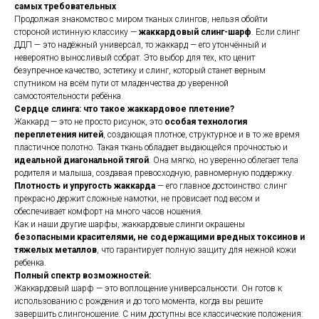
самых требовательных
Продолжая знакомство с миром тканых слингов, нельзя обойти
стороной истинную классику —
жаккардовый слинг-шарф
. Если слинг
ДДП — это надёжный универсал, то жаккард — его утончённый и
невероятно выносливый собрат. Это выбор для тех, кто ценит
безупречное качество, эстетику и слинг, который станет верным
спутником на всём пути от младенчества до уверенной
самостоятельности ребёнка.
Сердце слинга: что такое жаккардовое плетение?
Жаккард — это не просто рисунок, это
особая технология
переплетения нитей
, создающая плотное, структурное и в то же время
пластичное полотно. Такая ткань обладает выдающейся прочностью и
идеальной диагональной тягой
. Она мягко, но уверенно облегает тела
родителя и малыша, создавая превосходную, равномерную поддержку.
Плотность и упругость жаккарда
— его главное достоинство: слинг
прекрасно держит сложные намотки, не провисает под весом и
обеспечивает комфорт на много часов ношения.
Как и наши другие шарфы, жаккардовые слинги окрашены
безопасными красителями, не содержащими вредных токсинов и
тяжелых металлов
, что гарантирует полную защиту для нежной кожи
ребенка.
Полный спектр возможностей:
Жаккардовый шарф — это воплощение универсальности. Он готов к
использованию с рождения и до того момента, когда вы решите
завершить слингоношение. С ним доступны все классические положения: