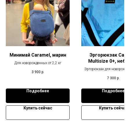
Минимай Caramel, марин
Эргорюкзак Cara
Multisize 0+, небе
Для новорожденных от 2,2 кг
голубой
Эргорюкзак для новорожде
3 900
р.
7 300
р.
Подробнее
Подробнее
Купить сейчас
Купить сейчас