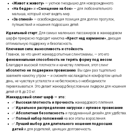
«Живот к животу»
— уютное гнездышко для новорожденного.
«На бедре»
и
«Смещение на бок»
— для любознательного
малыша, который хочет видеть мир.
«За спиной»
— освобождающая позиция для долгих прогулок,
путешествий и ношения подросших детей.
Идеальный старт:
Для самых маленьких пассажиров в жаккардовом
шарфе прекрасно подходит намотка
«Крест над карманом»
, дающая
оптимальную поддержку и безопасность.
Ключевая сила: выносливость и стойкость
Главное, за что ценят жаккард опытные слингомамы, — это его
феноменальная способность не терять форму под весом
.
Благодаря высокой плотности и качеству плетения, этот слинг
абсолютно не подвержен провисанию
. Вы один раз тщательно
завяжете намотку утром — и сможете наслаждаться комфортом целый
день, не чувствуя усталости и не беспокоясь о необходимости
перевязываться. Это делает жаккард безусловным лидером для ношения
детей от 8 до 20 кг.
Жаккардовый слинг-шарф — это:
✅
Высокая плотность и прочность
жаккардового плетения.
✅
Идеальное распределение нагрузки
и
нулевое провисание
.
✅
Абсолютная безопасность
и продуманный дизайн для удобства.
✅
Полный набор положений
на все этапы взросления.
✅
Лучший выбор для длительного ношения подросших
детей
и для родителей, ценящих долговечность.