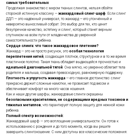
самых требовательных
Продолжая знакомство с миром тканых слингов, нельзя обойти
стороной истинную классику —
жаккардовый слинг-шарф
. Если слинг
ДДП — это надёжный универсал, то жаккард — его утончённый и
невероятно выносливый собрат. Это выбор для тех, кто ценит
безупречное качество, эстетику и слинг, который станет верным
спутником на всём пути от младенчества до уверенной
самостоятельности ребёнка.
Сердце слинга: что такое жаккардовое плетение?
Жаккард — это не просто рисунок, это
особая технология
переплетения нитей
, создающая плотное, структурное и в то же время
пластичное полотно. Такая ткань обладает выдающейся прочностью и
идеальной диагональной тягой
. Она мягко, но уверенно облегает тела
родителя и малыша, создавая превосходную, равномерную поддержку.
Плотность и упругость жаккарда
— его главное достоинство: слинг
прекрасно держит сложные намотки, не провисает под весом и
обеспечивает комфорт на много часов ношения.
Как и наши другие шарфы, жаккардовые слинги окрашены
безопасными красителями, не содержащими вредных токсинов и
тяжелых металлов
, что гарантирует полную защиту для нежной кожи
ребенка.
Полный спектр возможностей:
Жаккардовый шарф — это воплощение универсальности. Он готов к
использованию с рождения и до того момента, когда вы решите
завершить слингоношение. С ним доступны все классические положения: