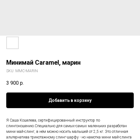
Минимай Caramel, марин
SKU:
ММС-MARIN
3 900
р.
Добавить в корзину
Я Саша Кошелева, сертифицированный инструктор по
слингоношению.Специально для самых-самых маленьких разработан
мини май-слинг, в нём можно носить малышей от 2,5 кг. Это отличная
альтернатива трикотажному слинг-шарфу - но намотка мини май-слинга