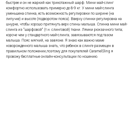
быстрее и он не жаркий как трикотажный шарф. Мини май-слинг
комфортно использовать примерно до 8-9 кг. У мини май-слинга
уменьшена спинка, есть возможность регулировки по ширине (на
липучке) и высоте (подворотом пояса). Вверху спинки регулировка на
шнурке, чтобы хорошо притянуть верх спины малыша. Спинка мини май-
слинга из "шарфовой" (т.н. слинговой) ткани. Лямки рюкзачного типа;
короче чем у стандартного май-слинга; завязываются под тазом
малыша. Пояс мягкий, на завязке. Я знаю как важно маме
новорожденного малыша знать, что ребенок в слинге размещен в
правильном положении,поэтому для покупателей CaramelSling я
провожу бесплатные онлайн-консультации по ношению.